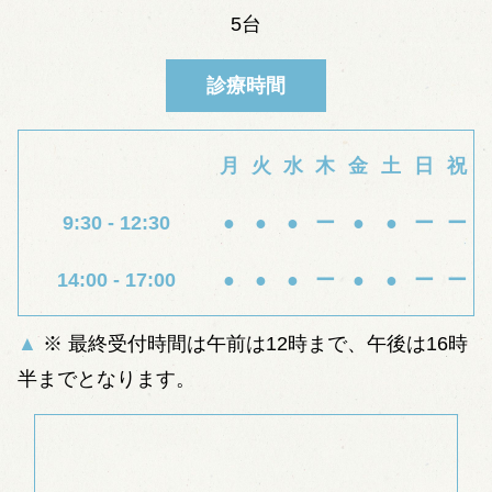
5台
診療時間
月
火
水
木
金
土
日
祝
9:30 - 12:30
●
●
●
ー
●
●
ー
ー
14:00 - 17:00
●
●
●
ー
●
●
ー
ー
※ 最終受付時間は午前は12時まで、午後は16時
半までとなります。